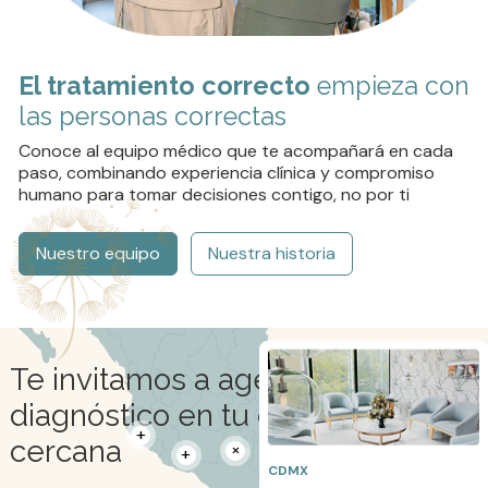
El tratamiento correcto
empieza con
las personas correctas
Conoce al equipo médico que te acompañará en cada
Transferencias
más efectivas
paso, combinando experiencia clínica y compromiso
humano para tomar decisiones contigo, no por ti
Prueba que detecta alteraciones cromosómicas
antes de transferir el embrión
PGT-A Test Genético
Preimplantacional para Aneuploidías
Nuestro equipo
Nuestra historia
Te invitamos a agendar un
diagnóstico en tu clínica más
Transferencias
más precisas
cercana
Prueba para determinar el momento óptimo para la
transferencia de embriones
CDMX
TEST ERA® Análisis de Receptividad Endometrial