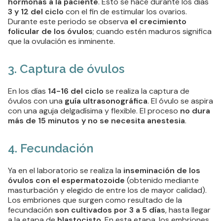
hormonas a la paciente
. Esto se hace durante los días
3 y 12 del ciclo
con el fin de estimular los ovarios.
Durante este periodo se observa
el crecimiento
folicular de los óvulos
; cuando estén maduros significa
que la ovulación es inminente.
3. Captura de óvulos
En los días
14-16 del ciclo
se realiza la captura de
óvulos con una
guía ultrasonográfica
. El óvulo se aspira
con una aguja delgadísima y flexible. El proceso
no dura
más de 15 minutos y no se necesita anestesia
.
4. Fecundación
Ya en el laboratorio se realiza la
inseminación de los
óvulos con el espermatozoide
(obtenido mediante
masturbación y elegido de entre los de mayor calidad).
Los embriones que surgen como resultado de la
fecundación
son cultivados por 3 a 5 días
, hasta llegar
a la etapa de
blastocisto
. En esta etapa, los embriones